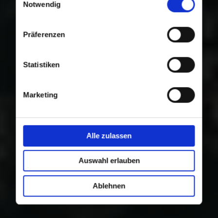
Nutzung der Dienste gesammelt haben.
Notwendig
Präferenzen
Statistiken
Marketing
Alle zulassen
Auswahl erlauben
Ablehnen