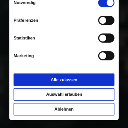
Nutzung der Dienste gesammelt haben.
Notwendig
Präferenzen
Statistiken
Marketing
Alle zulassen
Auswahl erlauben
Ablehnen