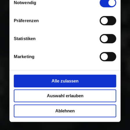
Nutzung der Dienste gesammelt haben.
Notwendig
Präferenzen
Statistiken
Marketing
Alle zulassen
Auswahl erlauben
Ablehnen