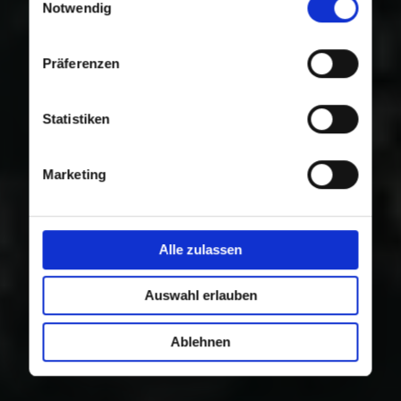
Nutzung der Dienste gesammelt haben.
Notwendig
Präferenzen
Statistiken
Marketing
Alle zulassen
Auswahl erlauben
Ablehnen